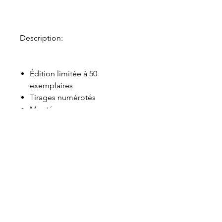
Description:
Édition limitée à 50
exemplaires
Tirages numérotés
Monté
Papier d'archives Fuji Color
Pro