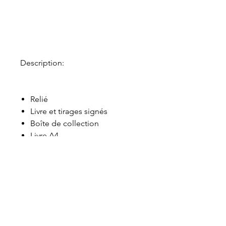
Description:
Relié
Livre et tirages signés
Boîte de collection
Livre A4
imprimé et relié par Inky Little
Fingers basé à Gloucester